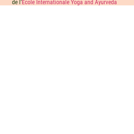
de l’
École Internationale Yoga and Ayurveda
Health
et
professeure de Hatha Yoga
Sivananda
certifiée à l’ashram Sivananda
Orleans
(TTC 300 heures).
Le Yoga et la massothérapie sont deux
passions qu’elle a à cœur de partager avec
toute personne désireuse d’apprendre et/ou
de prendre soin d’elle, dans le respect, la
douceur et la bienveillance.
« Ressentez le silence.
Entendez le silence.
Goutez le silence.
Le silence est la musique de l’âme. »